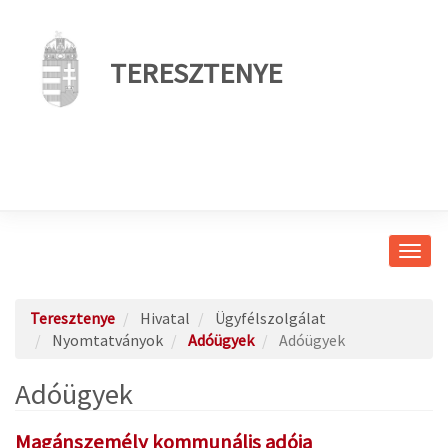
TERESZTENYE
Navig
átkap
Teresztenye
Hivatal
Ügyfélszolgálat
Nyomtatványok
Adóügyek
Adóügyek
Adóügyek
Magánszemély kommunális adója